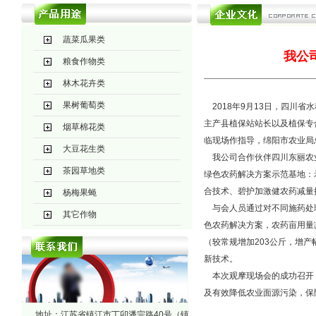
蔬菜瓜果类
我公
粮食作物类
林木花卉类
果树葡萄类
2018年9月13日，四川
主产县植保站站长以及植保专
烟草棉花类
临现场作指导，绵阳市农业局
大豆花生类
我公司合作伙伴四川东丽农业
茶园草地类
绿色农药解决方案示范基地：
合技术、碧护加激健农药减量
杨梅果蝇
与会人员通过对不同施药处理
其它作物
色农药解决方案，农药亩用量减
（较常规增加203公斤，增产
新技术。
本次观摩现场会的成功召开，
及有效降低农业面源污染，保
地址：江苏省镇江市丁卯潘宗路40号（镇